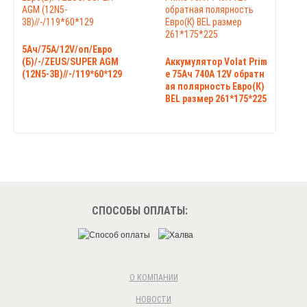
5Ач/75А/12V/оп/Евро
(Б)/-/ZEUS/SUPER AGM
Аккумулятор Volat Prim
(12N5-3B)//-/119*60*129
e 75Ач 740А 12V обратн
ая полярность Евро(К)
BEL размер 261*175*225
СПОСОБЫ ОПЛАТЫ:
О КОМПАНИИ
НОВОСТИ