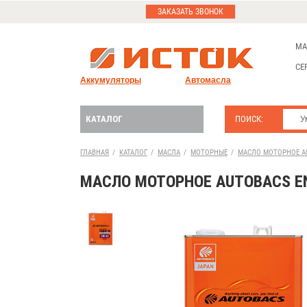
ЗАКАЗАТЬ ЗВОНОК
МА
СЕ
Аккумуляторы
Автомасла
КАТАЛОГ
ПОИСК:
ГЛАВНАЯ
/
КАТАЛОГ
/
МАСЛА
/
МОТОРНЫЕ
/
МАСЛО МОТОРНОЕ AUT
МАСЛО МОТОРНОЕ AUTOBACS ENG