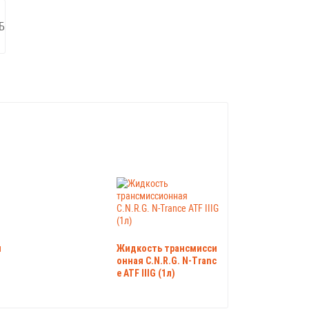
Б
н
Жидкость трансмисси
онная C.N.R.G. N-Tranc
e ATF IIIG (1л)