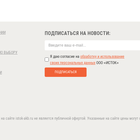
НИИ
ПОДПИСАТЬСЯ НА НОВОСТИ:
ПО ВЫБОРУ
Я даю согласие на
обработку и использование
своих персональных данных
ООО «ИСТОК»
ПОДПИСАТЬСЯ
И
 сайте istok-akb.ru не является публичной офертой. Указанные на сайте цены могут о
в целях предоставления вам лучшего пользовательского оп
соглашаетесь с использованием нами
cookie-файлов
.