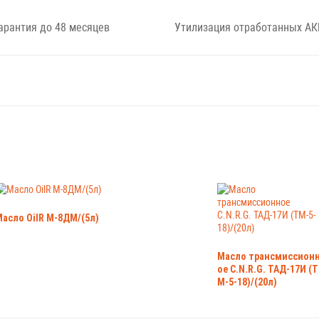
арантия до 48 месяцев
Утилизация отработанных АК
асло OilR М-8ДМ/(5л)
Масло трансмиссион
ое C.N.R.G. ТАД-17И (Т
М-5-18)/(20л)