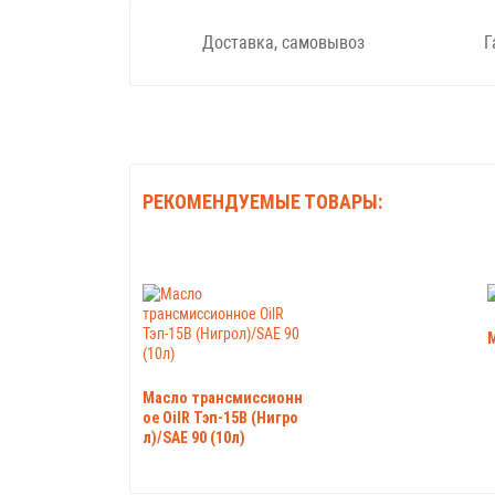
Доставка, самовывоз
Г
РЕКОМЕНДУЕМЫЕ ТОВАРЫ:
М
Масло трансмиссионн
ое OilR Тэп-15В (Нигро
л)/SAE 90 (10л)