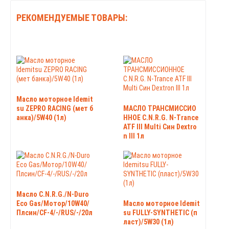
РЕКОМЕНДУЕМЫЕ ТОВАРЫ:
Масло моторное Idemit
su ZEPRO RACING (мет б
МАСЛО ТРАНСМИССИО
анка)/5W40 (1л)
ННОЕ C.N.R.G. N-Trance
ATF III Multi Син Dextro
n III 1л
Масло C.N.R.G./N-Duro
Eco Gas/Мотор/10W40/
Масло моторное Idemit
Плсин/CF-4/-/RUS/-/20л
su FULLY-SYNTHETIC (п
ласт)/5W30 (1л)