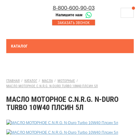
8-800-600-90-03
Напишите нам
8-843-230-17-45
МАГАЗИНЫ
ЗАКАЗАТЬ ЗВОНОК
Корзина
Казань
СЕРВИСНЫЙ ЦЕНТР
8-8552-92-00-75
Набережные Челны
ДОСТАВКА
8-917-227-43-39
КАТАЛОГ
Азнакаево
ОПЛАТА
Выберите город:
УТИЛИЗАЦИЯ АКБ
Набережные Челны
ТЯГОВЫЕ И СТАЦИОНАРНЫЕ АКБ
ГЛАВНАЯ
/
КАТАЛОГ
/
МАСЛА
/
МОТОРНЫЕ
/
МАСЛО МОТОРНОЕ C.N.R.G. N-DURO TURBO 10W40 ПЛСИН 5Л
ЮРИДИЧЕСКИМ ЛИЦАМ
МАСЛО МОТОРНОЕ C.N.R.G. N-DURO
КОНТАКТЫ
TURBO 10W40 ПЛСИН 5Л
АКЦИИ