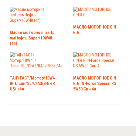
МАСЛО МОТОРНОЕ C.N.
Масло моторное ГазПр
R.G.
омНефть Super/10W40
(4л)
TAIF/TACT/Мотор/10W4
МАСЛО МОТОРНОЕ C.N.
0/Плсин/SL/CFA3/B4/-/R
R.G. N-Force Special RS
US/-/4л
5W30 Син 4л