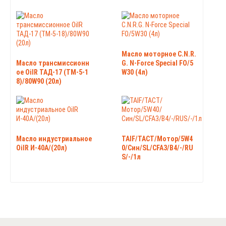
Масло моторное C.N.R.
Масло трансмиссионн
G. N-Force Special FO/5
ое OilR ТАД-17 (ТМ-5-1
W30 (4л)
8)/80W90 (20л)
Масло индустриальное
TAIF/TACT/Мотор/5W4
OilR И-40А/(20л)
0/Син/SL/CFA3/B4/-/RU
S/-/1л