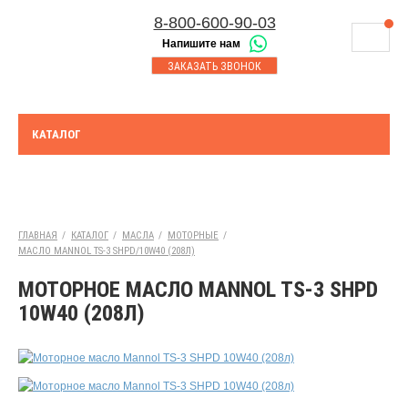
8-800-600-90-03
Напишите нам
8-843-230-17-45
МАГАЗИНЫ
ЗАКАЗАТЬ ЗВОНОК
Корзина
Казань
СЕРВИСНЫЙ ЦЕНТР
8-8552-92-00-75
Набережные Челны
ДОСТАВКА
8-917-227-43-39
КАТАЛОГ
Азнакаево
ОПЛАТА
Выберите город:
УТИЛИЗАЦИЯ АКБ
Набережные Челны
ТЯГОВЫЕ И СТАЦИОНАРНЫЕ АКБ
ГЛАВНАЯ
/
КАТАЛОГ
/
МАСЛА
/
МОТОРНЫЕ
/
МАСЛО MANNOL TS-3 SHPD/10W40 (208Л)
ЮРИДИЧЕСКИМ ЛИЦАМ
МОТОРНОЕ МАСЛО MANNOL TS-3 SHPD
КОНТАКТЫ
10W40 (208Л)
АКЦИИ