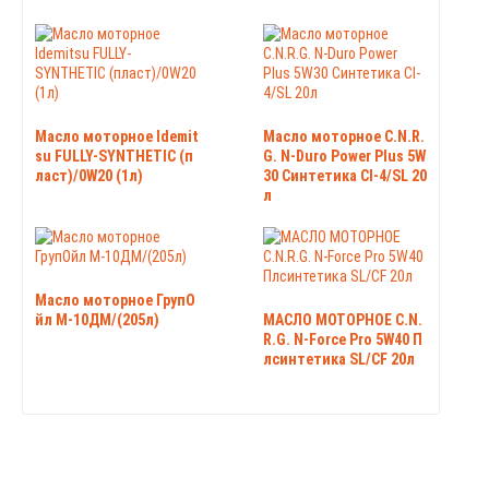
Масло моторное Idemit
Масло моторное C.N.R.
su FULLY-SYNTHETIC (п
G. N-Duro Power Plus 5W
ласт)/0W20 (1л)
30 Синтетика CI-4/SL 20
л
Масло моторное ГрупО
йл М-10ДМ/(205л)
МАСЛО МОТОРНОЕ C.N.
R.G. N-Force Pro 5W40 П
лсинтетика SL/CF 20л