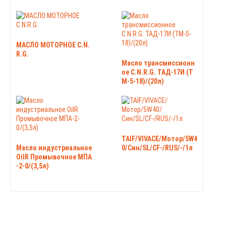
МАСЛО МОТОРНОЕ C.N.
R.G.
Масло трансмиссионн
ое C.N.R.G. ТАД-17И (Т
М-5-18)/(20л)
TAIF/VIVACE/Мотор/5W4
Масло индустриальное
0/Син/SL/CF-/RUS/-/1л
OilR Промывочное МПА
-2-0/(3,5л)