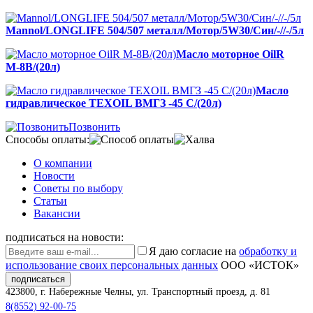
Mannol/LONGLIFE 504/507 металл/Мотор/5W30/Син/-//-/5л
Масло моторное OilR
М-8B/(20л)
Масло
гидравлическое TEXOIL ВМГЗ -45 С/(20л)
Позвонить
Способы оплаты:
О компании
Новости
Советы по выбору
Статьи
Вакансии
подписаться на новости:
Я даю согласие на
обработку и
использование своих персональных данных
ООО «ИСТОК»
подписаться
423800
,
г. Набережные Челны
,
ул. Транспортный проезд, д. 81
8(8552) 92-00-75