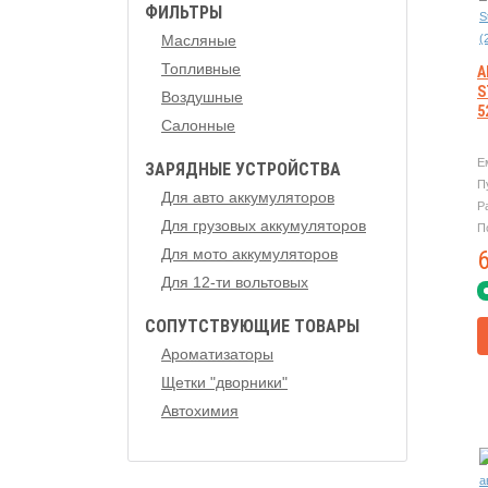
ФИЛЬТРЫ
Масляные
Топливные
А
S
Воздушные
5
Салонные
Е
ЗАРЯДНЫЕ УСТРОЙСТВА
П
Для авто аккумуляторов
Р
Для грузовых аккумуляторов
П
Для мото аккумуляторов
Для 12-ти вольтовых
СОПУТСТВУЮЩИЕ ТОВАРЫ
Ароматизаторы
Щетки "дворники"
Автохимия