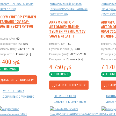
ККУМУЛЯТОР TYUMEN
TANDARD 12V 60АЧ
АККУМУЛЯТОР
АККУМУ
20А ПП (242*175*190)
АВТОМОБИЛЬНЫЙ
АВТОМО
TYUMEN PREMIUM/12V
90АЧ 72
50АЧ Б 410А ПП
ПОЛЯРН
мкость (Ач):
60
(206*175*190)
(353*175
усковые токи (А):
550
Емкость (Ач):
50
Емкость (А
азмеры (мм):
242*175*190
Пусковые токи (А):
410
Пусковые т
олярность:
Прямая [+ -]
Размеры (мм):
206*175*190
Размеры (
Полярность:
Прямая [+ -]
Полярност
6 400
руб.
4 750
7 170
руб.
В НАЛИЧИИ
В НАЛИЧИИ
В НАЛИ
ДОБАВИТЬ В КОРЗИНУ
ДОБАВИТЬ В КОРЗИНУ
ДОБАВИ
КУПИТЬ В 1 КЛИК
КУПИТЬ В 1 КЛИК
КУПИТЬ
ДОБАВИТЬ К СРАВНЕНИЮ
ДОБАВИТЬ К СРАВНЕНИЮ
ДОБАВИ