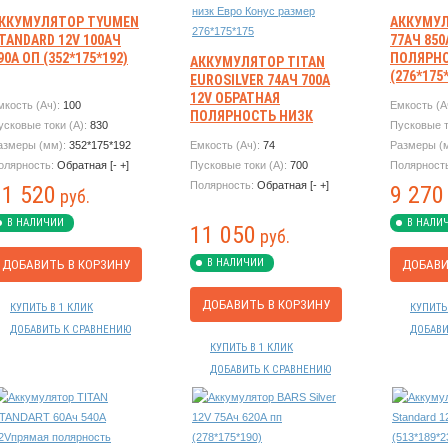
ККУМУЛЯТОР TYUMEN
АККУМУЛ
TANDARD 12V 100АЧ
77АЧ 85
90А ОП (352*175*192)
ПОЛЯРН
АККУМУЛЯТОР TITAN
(276*175
EUROSILVER 74АЧ 700А
12V ОБРАТНАЯ
мкость (Ач):
100
Емкость (А
ПОЛЯРНОСТЬ НИЗК
усковые токи (А):
830
Пусковые т
ЕВРО КОНУС РАЗМЕР
азмеры (мм):
352*175*192
Емкость (Ач):
74
Размеры (
276*175*175
олярность:
Обратная [- +]
Пусковые токи (А):
700
Полярност
Полярность:
Обратная [- +]
11 520
9 270
руб.
В НАЛИЧИИ
В НАЛИ
11 050
руб.
В НАЛИЧИИ
ДОБАВИТЬ В КОРЗИНУ
ДОБАВИ
ДОБАВИТЬ В КОРЗИНУ
КУПИТЬ В 1 КЛИК
КУПИТЬ
ДОБАВИТЬ К СРАВНЕНИЮ
ДОБАВИ
КУПИТЬ В 1 КЛИК
ДОБАВИТЬ К СРАВНЕНИЮ