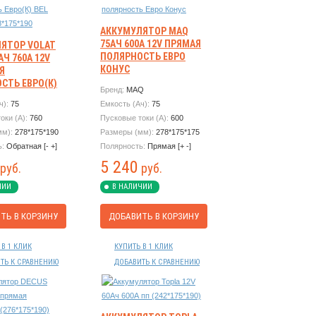
АККУМУЛЯТОР MAQ
75АЧ 600А 12V ПРЯМАЯ
ЯТОР VOLAT
ПОЛЯРНОСТЬ ЕВРО
АЧ 760А 12V
КОНУС
Я
СТЬ ЕВРО(К)
Бренд:
MAQ
МЕР
ч):
75
Емкость (Ач):
75
190
оки (А):
760
Пусковые токи (А):
600
мм):
278*175*190
Размеры (мм):
278*175*175
ь:
Обратная [- +]
Полярность:
Прямая [+ -]
5 240
руб.
руб.
ЧИИ
В НАЛИЧИИ
ТЬ В КОРЗИНУ
ДОБАВИТЬ В КОРЗИНУ
 В 1 КЛИК
КУПИТЬ В 1 КЛИК
ТЬ К СРАВНЕНИЮ
ДОБАВИТЬ К СРАВНЕНИЮ