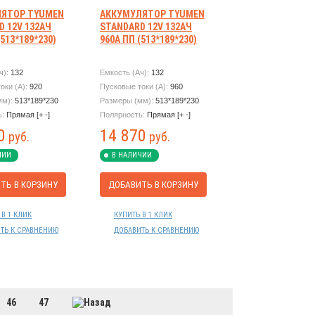
ЯТОР TYUMEN
АККУМУЛЯТОР TYUMEN
D 12V 132АЧ
STANDARD 12V 132АЧ
(513*189*230)
960А ПП (513*189*230)
ч):
132
Емкость (Ач):
132
оки (А):
920
Пусковые токи (А):
960
мм):
513*189*230
Размеры (мм):
513*189*230
ь:
Прямая [+ -]
Полярность:
Прямая [+ -]
0
14 870
руб.
руб.
ЧИИ
В НАЛИЧИИ
ТЬ В КОРЗИНУ
ДОБАВИТЬ В КОРЗИНУ
 В 1 КЛИК
КУПИТЬ В 1 КЛИК
ТЬ К СРАВНЕНИЮ
ДОБАВИТЬ К СРАВНЕНИЮ
46
47