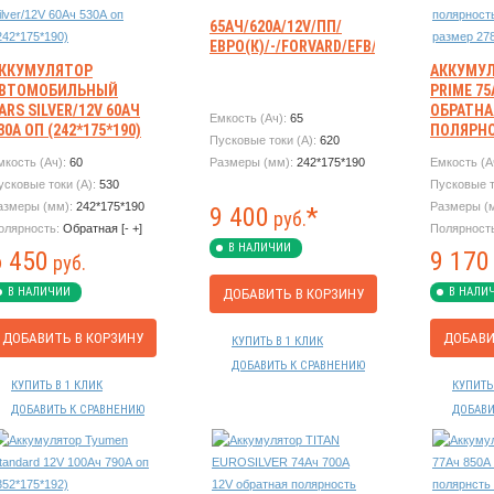
65АЧ/620А/12V/ПП/
ЕВРО(К)/-/FORVARD/EFB//-/242*175*190
ККУМУЛЯТОР
АККУМУЛ
ВТОМОБИЛЬНЫЙ
PRIME 75
ARS SILVER/12V 60АЧ
ОБРАТНА
Емкость (Ач):
65
30А ОП (242*175*190)
ПОЛЯРНО
Пусковые токи (А):
620
BEL РАЗ
мкость (Ач):
60
Размеры (мм):
242*175*190
Емкость (А
278*175*
усковые токи (А):
530
Пусковые т
азмеры (мм):
242*175*190
Размеры (
9 400
*
руб.
олярность:
Обратная [- +]
Полярност
В НАЛИЧИИ
6 450
9 170
руб.
В НАЛИЧИИ
В НАЛИ
ДОБАВИТЬ В КОРЗИНУ
ДОБАВИТЬ В КОРЗИНУ
ДОБАВИ
КУПИТЬ В 1 КЛИК
ДОБАВИТЬ К СРАВНЕНИЮ
КУПИТЬ В 1 КЛИК
КУПИТЬ
ДОБАВИТЬ К СРАВНЕНИЮ
ДОБАВИ