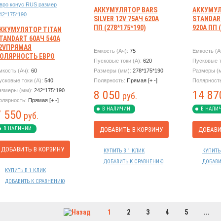
АККУМУЛЯТОР BARS
АККУМУЛ
SILVER 12V 75АЧ 620А
STANDAR
ПП (278*175*190)
920А ПП 
ККУМУЛЯТОР TITAN
TANDART 60АЧ 540А
2VПРЯМАЯ
Емкость (Ач):
75
Емкость (А
ОЛЯРНОСТЬ ЕВРО
Пусковые токи (А):
620
Пусковые т
ОНУС RUS РАЗМЕР
мкость (Ач):
60
Размеры (мм):
278*175*190
Размеры (
42*175*190
усковые токи (А):
540
Полярность:
Прямая [+ -]
Полярност
азмеры (мм):
242*175*190
8 050
14 87
руб.
олярность:
Прямая [+ -]
В НАЛИЧИИ
В НАЛИ
7 550
руб.
В НАЛИЧИИ
ДОБАВИТЬ В КОРЗИНУ
ДОБАВИ
ДОБАВИТЬ В КОРЗИНУ
КУПИТЬ В 1 КЛИК
КУПИТЬ
ДОБАВИТЬ К СРАВНЕНИЮ
ДОБАВИ
КУПИТЬ В 1 КЛИК
ДОБАВИТЬ К СРАВНЕНИЮ
1
2
3
4
5
...