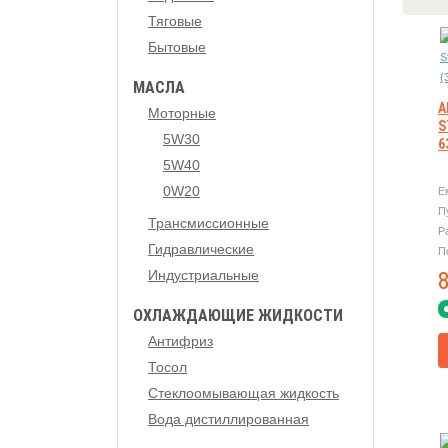
Тяговые
Бытовые
МАСЛА
А
Моторные
S
5W30
6
5W40
0W20
Е
П
Трансмиссионные
Р
Гидравлические
П
Индустриальные
ОХЛАЖДАЮЩИЕ ЖИДКОСТИ
Антифриз
Тосол
Стеклоомывающая жидкость
Вода дистиллированная