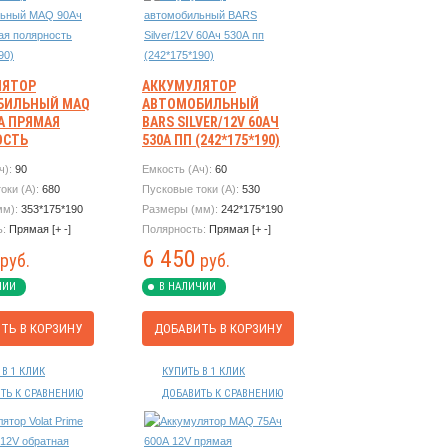
ЛЯТОР
АККУМУЛЯТОР
БИЛЬНЫЙ MAQ
АВТОМОБИЛЬНЫЙ
0А ПРЯМАЯ
BARS SILVER/12V 60АЧ
ОСТЬ
530А ПП (242*175*190)
*190)
ч):
90
Емкость (Ач):
60
оки (А):
680
Пусковые токи (А):
530
мм):
353*175*190
Размеры (мм):
242*175*190
ь:
Прямая [+ -]
Полярность:
Прямая [+ -]
6 450
руб.
руб.
ЧИИ
В НАЛИЧИИ
ТЬ В КОРЗИНУ
ДОБАВИТЬ В КОРЗИНУ
 В 1 КЛИК
КУПИТЬ В 1 КЛИК
ТЬ К СРАВНЕНИЮ
ДОБАВИТЬ К СРАВНЕНИЮ