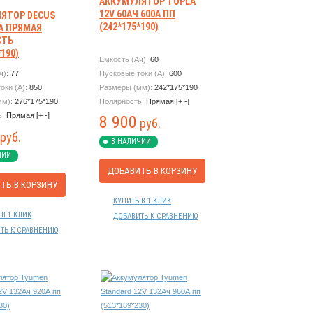
АККУМУЛЯТОР TOPLA
12V 60АЧ 600А ПП
ЯТОР DECUS
(242*175*190)
0А ПРЯМАЯ
СТЬ
*190)
Емкость (Ач):
60
ч):
77
Пусковые токи (А):
600
оки (А):
850
Размеры (мм):
242*175*190
мм):
276*175*190
Полярность:
Прямая [+ -]
ь:
Прямая [+ -]
8 900
руб.
руб.
В НАЛИЧИИ
ЧИИ
ДОБАВИТЬ В КОРЗИНУ
ТЬ В КОРЗИНУ
КУПИТЬ В 1 КЛИК
 В 1 КЛИК
ДОБАВИТЬ К СРАВНЕНИЮ
ТЬ К СРАВНЕНИЮ