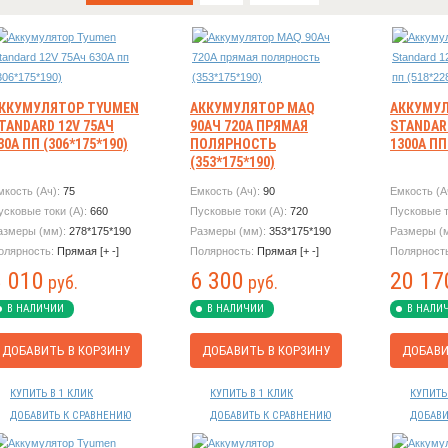
ККУМУЛЯТОР TYUMEN
АККУМУЛЯТОР MAQ
АККУМУЛ
TANDARD 12V 75АЧ
90АЧ 720А ПРЯМАЯ
STANDAR
30А ПП (306*175*190)
ПОЛЯРНОСТЬ
1300А ПП
(353*175*190)
мкость (Ач):
75
Емкость (Ач):
90
Емкость (А
усковые токи (А):
660
Пусковые токи (А):
720
Пусковые т
азмеры (мм):
278*175*190
Размеры (мм):
353*175*190
Размеры (
олярность:
Прямая [+ -]
Полярность:
Прямая [+ -]
Полярност
8 010
6 300
20 17
руб.
руб.
В НАЛИЧИИ
В НАЛИЧИИ
В НАЛИ
ДОБАВИТЬ В КОРЗИНУ
ДОБАВИТЬ В КОРЗИНУ
ДОБАВИ
КУПИТЬ В 1 КЛИК
КУПИТЬ В 1 КЛИК
КУПИТЬ
ДОБАВИТЬ К СРАВНЕНИЮ
ДОБАВИТЬ К СРАВНЕНИЮ
ДОБАВИ