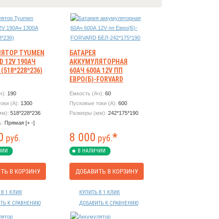
ЯТОР TYUMEN
БАТАРЕЯ
D 12V 190АЧ
АККУМУЛЯТОРНАЯ
 (518*228*236)
60АЧ 600А 12V ПП
ЕВРО(Б)-FORVARD
БЕЛ-242*175*190
ч):
190
Емкость (Ач):
60
оки (А):
1300
Пусковые токи (А):
600
мм):
518*228*236
Размеры (мм):
242*175*190
ь:
Прямая [+ -]
0
8 000
*
руб.
руб.
ЧИИ
В НАЛИЧИИ
ТЬ В КОРЗИНУ
ДОБАВИТЬ В КОРЗИНУ
 В 1 КЛИК
КУПИТЬ В 1 КЛИК
ТЬ К СРАВНЕНИЮ
ДОБАВИТЬ К СРАВНЕНИЮ