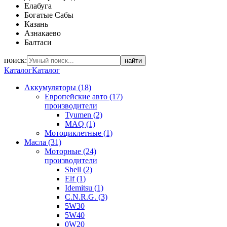
Елабуга
Богатые Сабы
Казань
Азнакаево
Балтаси
поиск:
найти
Каталог
Каталог
Аккумуляторы (18)
Европейские авто (17)
производители
Tyumen (2)
MAQ (1)
Мотоциклетные (1)
Масла (31)
Моторные (24)
производители
Shell (2)
Elf (1)
Idemitsu (1)
C.N.R.G. (3)
5W30
5W40
0W20