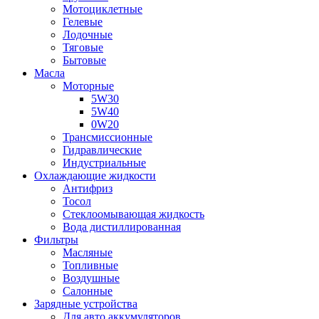
Мотоциклетные
Гелевые
Лодочные
Тяговые
Бытовые
Масла
Моторные
5W30
5W40
0W20
Трансмиссионные
Гидравлические
Индустриальные
Охлаждающие жидкости
Антифриз
Тосол
Стеклоомывающая жидкость
Вода дистиллированная
Фильтры
Масляные
Топливные
Воздушные
Салонные
Зарядные устройства
Для авто аккумуляторов