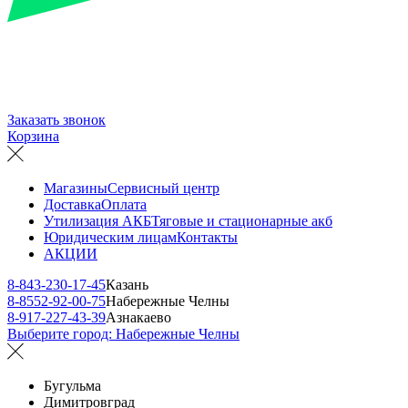
Заказать звонок
Корзина
Магазины
Сервисный центр
Доставка
Оплата
Утилизация АКБ
Тяговые и стационарные акб
Юридическим лицам
Контакты
АКЦИИ
8-843-230-17-45
Казань
8-8552-92-00-75
Набережные Челны
8-917-227-43-39
Азнакаево
Выберите город:
Набережные Челны
Бугульма
Димитровград