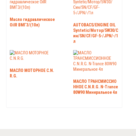
Масло гидравлическое
OilR ВМГЗ/(10л)
AUTOBACS/ENGINE OIL
Syntetic/Мотор/5W30/С
ин/SN/CF/GF-5-/JPN/-/1
л
МАСЛО МОТОРНОЕ C.N.
R.G.
МАСЛО ТРАНСМИССИО
ННОЕ C.N.R.G. N-Trance
80W90 Минеральное 4л