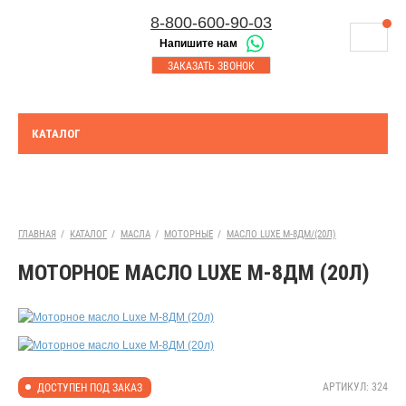
8-800-600-90-03
Напишите нам
8-843-230-17-45
МАГАЗИНЫ
ЗАКАЗАТЬ ЗВОНОК
Корзина
Казань
СЕРВИСНЫЙ ЦЕНТР
8-8552-92-00-75
Набережные Челны
ДОСТАВКА
8-917-227-43-39
КАТАЛОГ
Азнакаево
ОПЛАТА
Выберите город:
УТИЛИЗАЦИЯ АКБ
Набережные Челны
ТЯГОВЫЕ И СТАЦИОНАРНЫЕ АКБ
ГЛАВНАЯ
/
КАТАЛОГ
/
МАСЛА
/
МОТОРНЫЕ
/
МАСЛО LUXE М-8ДМ/(20Л)
ЮРИДИЧЕСКИМ ЛИЦАМ
МОТОРНОЕ МАСЛО LUXE М-8ДМ (20Л)
КОНТАКТЫ
АКЦИИ
АРТИКУЛ: 324
ДОСТУПЕН ПОД ЗАКАЗ